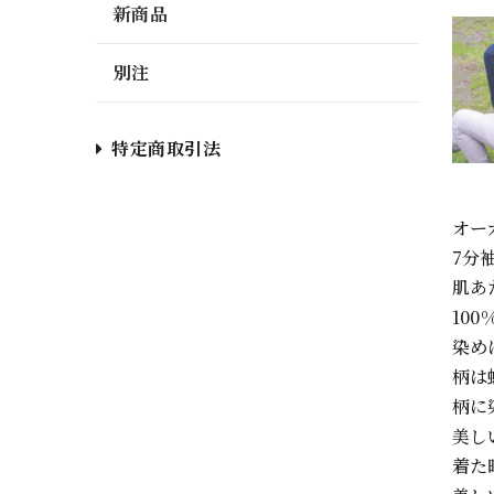
新商品
別注
特定商取引法
オー
7分
肌あ
10
染め
柄は
柄に
美し
着た