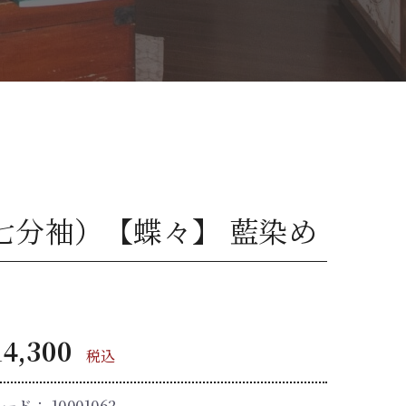
七分袖）【蝶々】 藍染め
4,300
税込
コード：
10001062