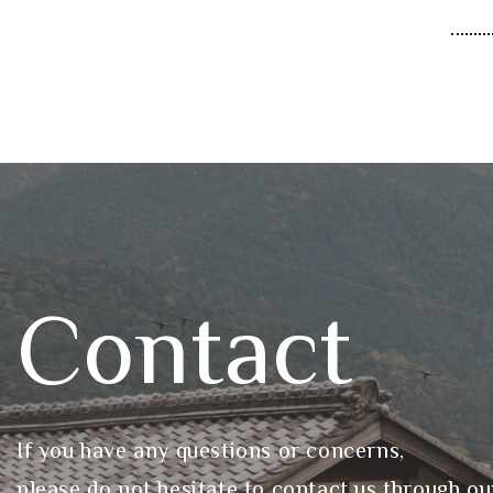
Contact
If you have any questions or concerns,
please do not hesitate to contact us through ou