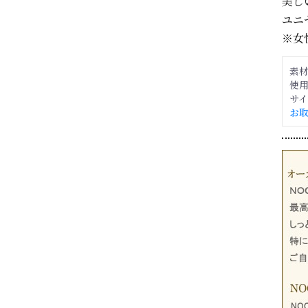
美し
ユニ
※女
素材
使用
サイ
お