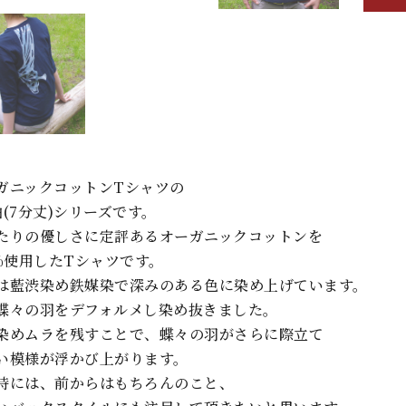
ガニックコットンTシャツの
袖(7分丈)シリーズです。
たりの優しさに定評あるオーガニックコットンを
0%使用したTシャツです。
は藍渋染め鉄媒染で深みのある色に染め上げています。
蝶々の羽をデフォルメし染め抜きました。
染めムラを残すことで、蝶々の羽がさらに際立て
い模様が浮かび上がります。
時には、前からはもちろんのこと、