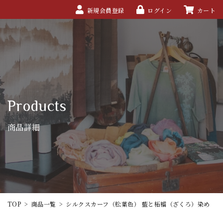
新規会員登録
ログイン
カート
Products
商品詳細
TOP
>
商品一覧
>
シルクスカーフ（松葉色） 藍と柘榴（ざくろ）染め