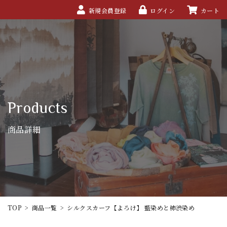
新規会員登録
ログイン
カート
Products
商品詳細
TOP
>
商品一覧
>
シルクスカーフ【よろけ】 藍染めと柿渋染め