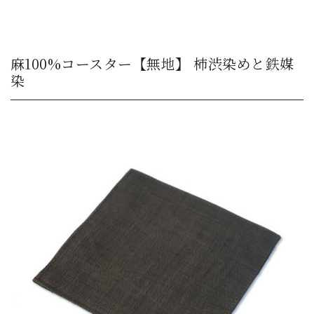
麻100%コースター【無地】 柿渋染めと鉄媒
染