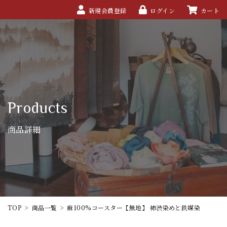
新規会員登録
ログイン
カート
Products
商品詳細
TOP
>
商品一覧
>
麻100%コースター【無地】 柿渋染めと鉄媒染