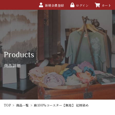
新規会員登録
ログイン
カート
Products
商品詳細
TOP
>
商品一覧
>
麻100%コースター【無地】 紅柄染め