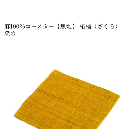
麻100%コースター【無地】 柘榴（ざくろ）
染め