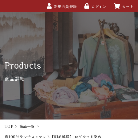
新規会員登録
ログイン
カート
Products
商品詳細
TOP
>
商品一覧
>
麻100%ランチョンマット【刷毛模様】 ログウッド染め