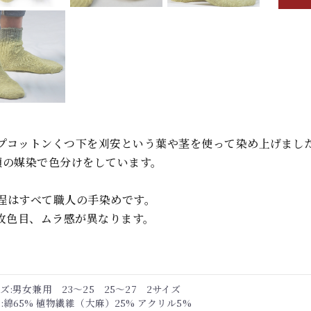
プコットンくつ下を刈安という葉や茎を使って染め上げまし
類の媒染で色分けをしています。
程はすべて職人の手染めです。
1枚色目、ムラ感が異なります。
ズ:男女兼用 23～25 25～27 2サイズ
:綿65% 植物繊維（大麻）25% アクリル5%