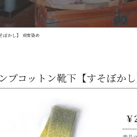
そぼかし】 刈安染め
ンプコットン靴下【すそぼかし
￥2
商品