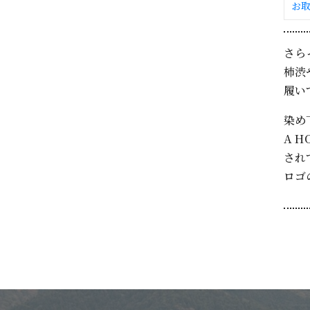
お
さら
柿渋
履い
染め
A 
され
ロゴ