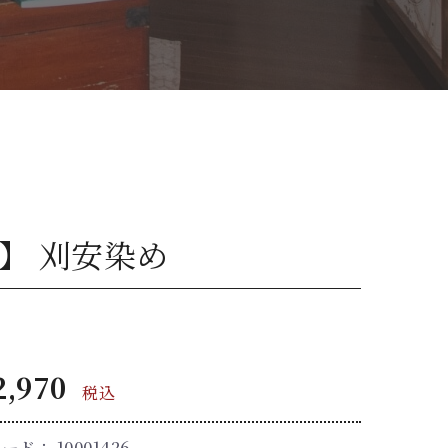
】 刈安染め
,970
税込
コード：
10001426