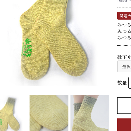
関連
みつ
みつ
みつ
靴下
数量