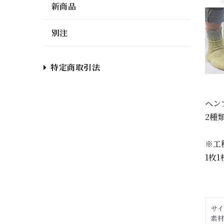
新商品
別注
特定商取引法
ヘン
2種
※工
1枚
サイ
素材