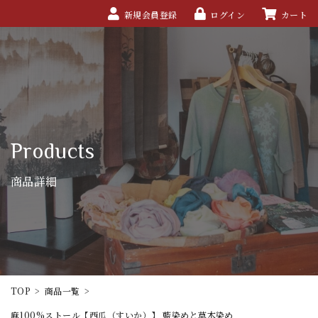
新規会員登録
ログイン
カート
Products
商品詳細
TOP
>
商品一覧
>
麻100%ストール【西瓜（すいか）】 藍染めと草木染め