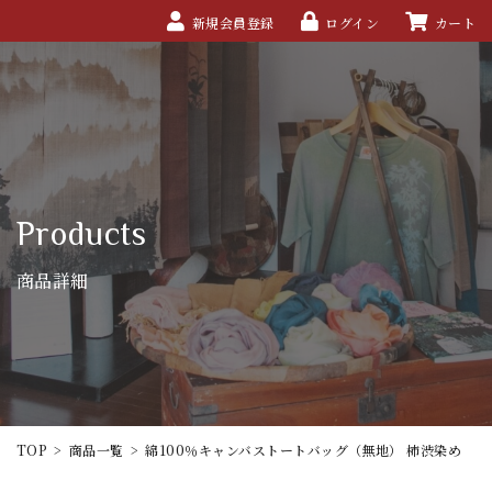
新規会員登録
ログイン
カート
Products
商品詳細
TOP
>
商品一覧
>
綿100％キャンバストートバッグ（無地） 柿渋染め