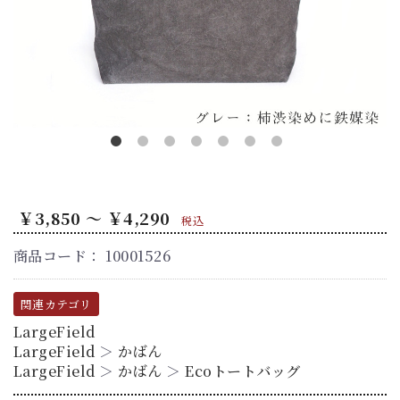
￥3,850 ～ ￥4,290
税込
商品コード：
10001526
関連カテゴリ
LargeField
LargeField
＞
かばん
LargeField
＞
かばん
＞
Ecoトートバッグ