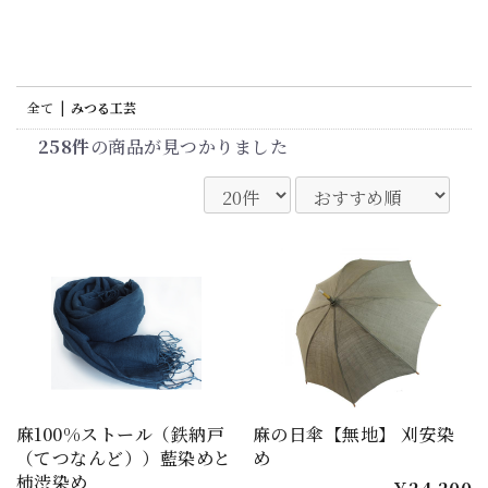
全て
|
みつる工芸
258件
の商品が見つかりました
麻100%ストール（鉄納戸
麻の日傘【無地】 刈安染
（てつなんど））藍染めと
め
柿渋染め