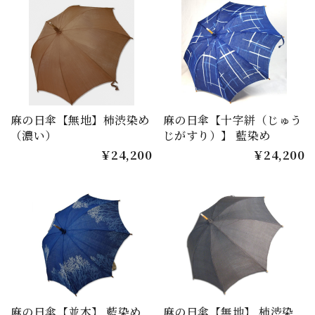
麻の日傘【無地】柿渋染め
麻の日傘【十字絣（じゅう
（濃い）
じがすり）】 藍染め
￥24,200
￥24,200
麻の日傘【並木】 藍染め
麻の日傘【無地】 柿渋染