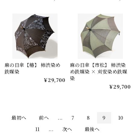
麻の日傘【椿】 柿渋染め
麻の日傘【市松】 柿渋染
鉄媒染
め鉄媒染 × 刈安染め鉄媒
染
￥29,700
￥29,700
最初へ
前へ
...
7
8
9
10
11
...
次へ
最後へ